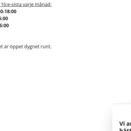
 16:e-sista varje månad:
30-18:00
6:00
16:00
t är öppet dygnet runt.
Vi a
bätt