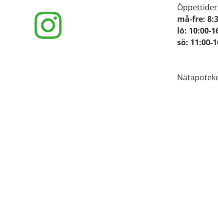
Öppettider
må-fre: 8:
lö: 10:00-1
sö: 11:00-
Nätapoteke