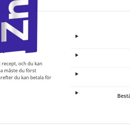
elagda
apotek?
t recept, och du kan
lla måste du först
arefter du kan betala för
Best