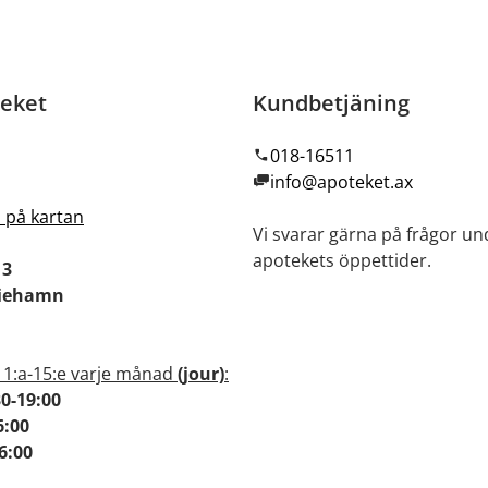
eket
Kundbetjäning
018-16511
info@apoteket.ax
i på kartan
Vi svarar gärna på frågor un
apotekets öppettider.
 3
riehamn
 1:a-15:e varje månad
(jour)
:
30-19:00
6:00
-16:00