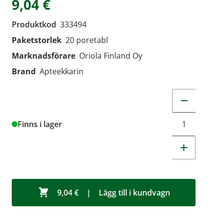
9,04 €
Produktkod
333494
Paketstorlek
20 poretabl
Marknadsförare
Oriola Finland Oy
Brand
Apteekkarin
Change quant
Finns i lager
9,04 €
|
Lägg till i kundvagn