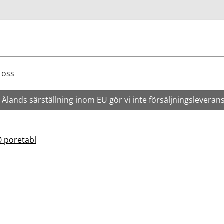
ök
 oss
Ålands särställning inom EU gör vi inte försäljningsleveran
0 poretabl