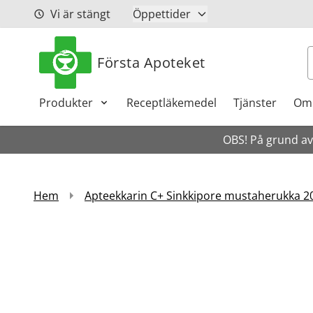
Hoppa till innehåll
Vi är stängt
Öppettider
S
Första Apoteket
Produkter
Receptläkemedel
Tjänster
Om
OBS! På grund av 
Hem
Apteekkarin C+ Sinkkipore mustaherukka 2