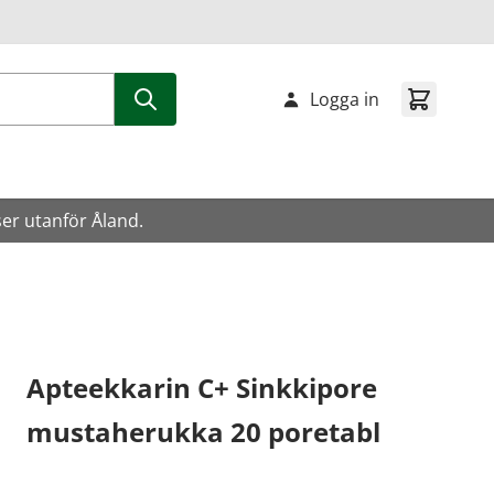
Logga in
ser utanför Åland.
Apteekkarin C+ Sinkkipore
mustaherukka 20 poretabl