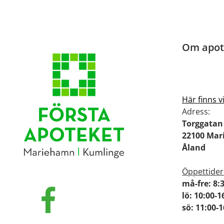
Om apot
Här finns v
Adress:
Torggatan
22100 Ma
Åland
Öppettider
må-fre: 8:
lö: 10:00-1
sö: 11:00