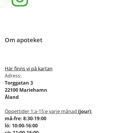
Om apoteket
Här finns vi på kartan
Adress:
Torggatan 3
22100 Mariehamn
Åland
Öppettider 1:a-15:e varje månad
(jour)
:
må-fre: 8:30-19:00
lö: 10:00-16:00
sö: 11:00-16:00