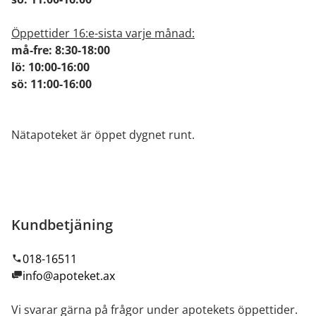
Öppettider 16:e-sista varje månad:
må-fre: 8:30-18:00
lö: 10:00-16:00
sö: 11:00-16:00
Nätapoteket är öppet dygnet runt.
Kundbetjäning
018-16511
info@apoteket.ax
Vi svarar gärna på frågor under apotekets öppettider.