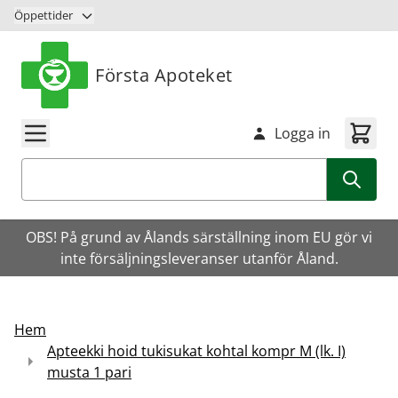
Hoppa till innehåll
Öppettider
Första Apoteket
Logga in
Sök
OBS! På grund av Ålands särställning inom EU gör vi
inte försäljningsleveranser utanför Åland.
Hem
Apteekki hoid tukisukat kohtal kompr M (lk. I)
musta 1 pari