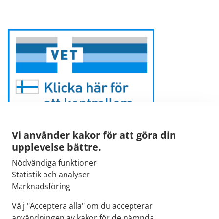
Vi använder kakor för att göra din
upplevelse bättre.
Nödvändiga funktioner
E-post:
Statistik och analyser
kirjaamo@fimea.fi
Marknadsföring
Fimeas växel:
Välj "Acceptera alla" om du accepterar
029 522 3341
användningen av kakor för de nämnda