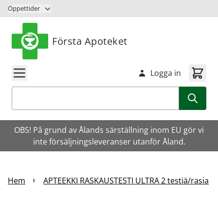
Hoppa till innehåll
Öppettider
Första Apoteket
Logga in
Sök
OBS! På grund av Ålands särställning inom EU gör vi
inte försäljningsleveranser utanför Åland.
Hem
APTEEKKI RASKAUSTESTI ULTRA 2 testiä/rasia