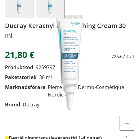
Ducray Keracnyl PP+ Soothing Cream 30
ml
21,80 €
726,67 € / l
Produktkod
9259797
Paketstorlek
30 ml
Marknadsförare
Pierre Fabre Dermo-Cosmétique
Nordic A/S
Brand
Ducray
Change q
Beställningsvara (leveranstid 1-4 dagar)