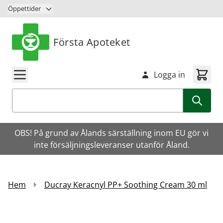
Hoppa till innehåll
Öppettider
Första Apoteket
Logga in
Sök
OBS! På grund av Ålands särställning inom EU gör vi
inte försäljningsleveranser utanför Åland.
Hem
Ducray Keracnyl PP+ Soothing Cream 30 ml