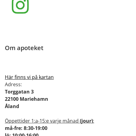
Om apoteket
Här finns vi på kartan
Adress:
Torggatan 3
22100 Mariehamn
Åland
Öppettider 1:a-15:e varje månad
(jour)
:
må-fre: 8:30-19:00
lö: 10:00-16:00