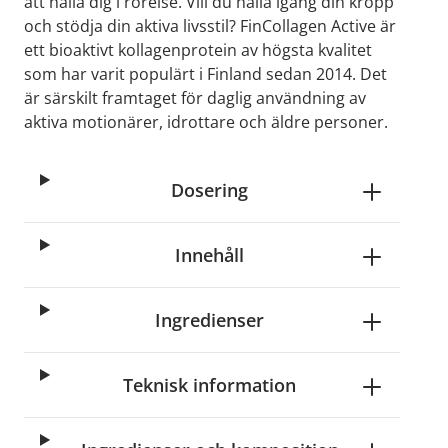
att hålla dig i rörelse. Vill du hålla igång din kropp
och stödja din aktiva livsstil? FinCollagen Active är
ett bioaktivt kollagenprotein av högsta kvalitet
som har varit populärt i Finland sedan 2014. Det
är särskilt framtaget för daglig användning av
aktiva motionärer, idrottare och äldre personer.
Dosering
Innehåll
Ingredienser
Teknisk information