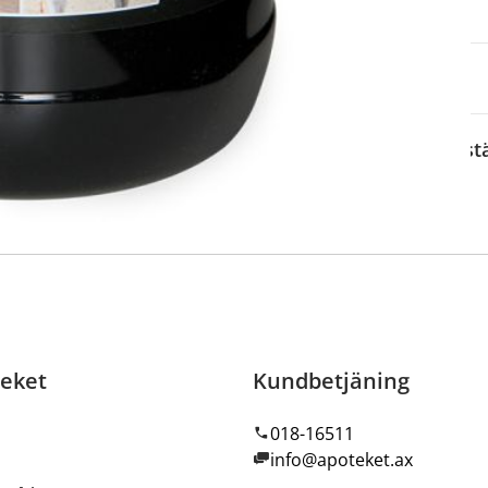
t recept, och du kan
lla måste du först
arefter du kan betala för
Best
eket
Kundbetjäning
018-16511
info@apoteket.ax