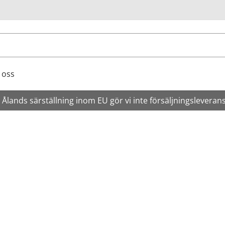
ök
 oss
Ålands särställning inom EU gör vi inte försäljningsleveran