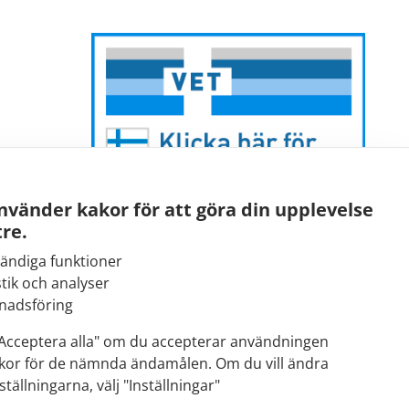
nvänder kakor för att göra din upplevelse
re.
ändiga funktioner
stik och analyser
E-post:
nadsföring
kirjaamo@fimea.fi
"Acceptera alla" om du accepterar användningen
kor för de nämnda ändamålen. Om du vill ändra
Fimeas växel:
ställningarna, välj "Inställningar"
029 522 3341