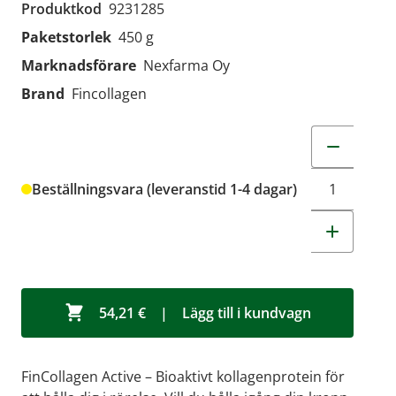
Produktkod
9231285
Paketstorlek
450 g
Marknadsförare
Nexfarma Oy
Brand
Fincollagen
Change quant
Beställningsvara (leveranstid 1-4 dagar)
54,21 €
|
Lägg till i kundvagn
FinCollagen Active – Bioaktivt kollagenprotein för