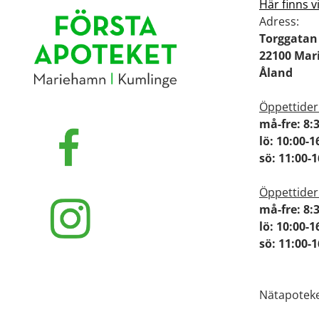
Här finns v
Adress:
Torggatan
22100 Ma
Åland
Öppettider
må-fre: 8:
lö: 10:00-1
sö: 11:00
Öppettider
må-fre: 8:
lö: 10:00-1
sö: 11:00-
Nätapoteke