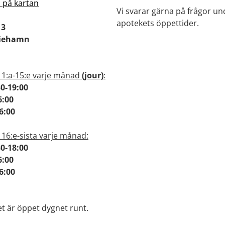
i på kartan
Vi svarar gärna på frågor un
apotekets öppettider.
 3
riehamn
 1:a-15:e varje månad
(jour)
:
30-19:00
6:00
-16:00
 16:e-sista varje månad:
30-18:00
6:00
16:00
t är öppet dygnet runt.