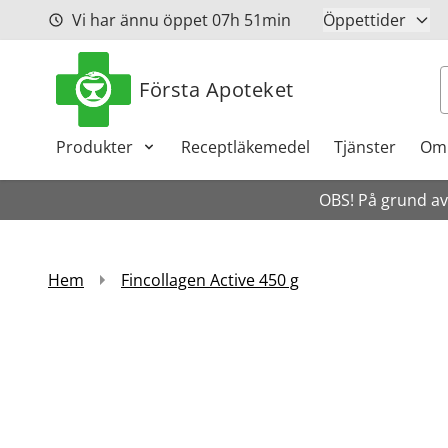
Hoppa till innehåll
Vi har ännu öppet
07h
51min
Öppettider
S
Första Apoteket
Produkter
Receptläkemedel
Tjänster
Om
OBS! På grund av 
Hem
Fincollagen Active 450 g