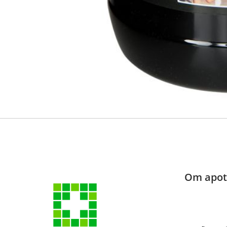
Att beställa receptbelagda läkemedel kräver ett giltig
kontrollera dem i tjänsten
omakanta.fi
. För att bestä
identifiera dig. Apoteket behandlar din beställning, v
ditt köp.
Till receptbelagd medicinbeställning
Om apot