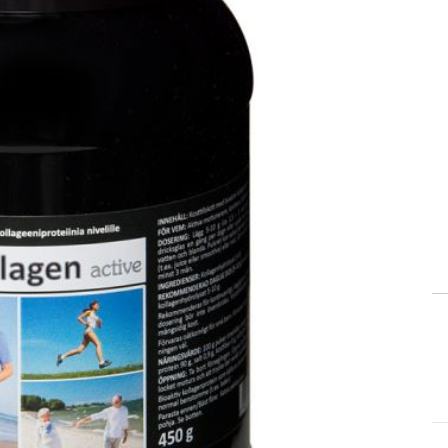
elagda
apotek?