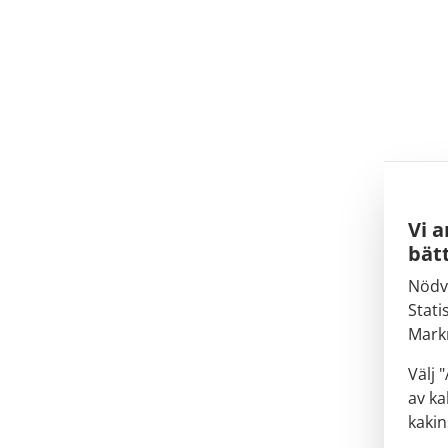
Vi a
bätt
Nödv
Stati
Mark
Välj 
av ka
kakin