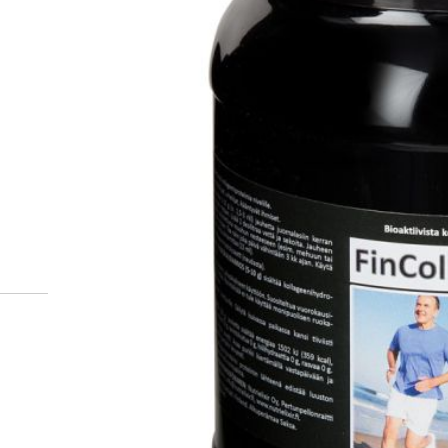
Hur beställer jag receptb
läkemedel från ett online