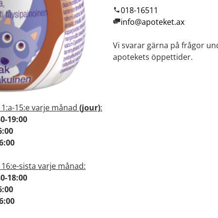
018-16511
info@apoteket.ax
i på kartan
Vi svarar gärna på frågor un
apotekets öppettider.
 3
riehamn
 1:a-15:e varje månad
(jour)
:
30-19:00
6:00
-16:00
 16:e-sista varje månad:
30-18:00
6:00
16:00