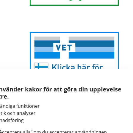
nvänder kakor för att göra din upplevelse
re.
ändiga funktioner
stik och analyser
E-post:
nadsföring
kirjaamo@fimea.fi
"Acceptera alla" om du accepterar användningen