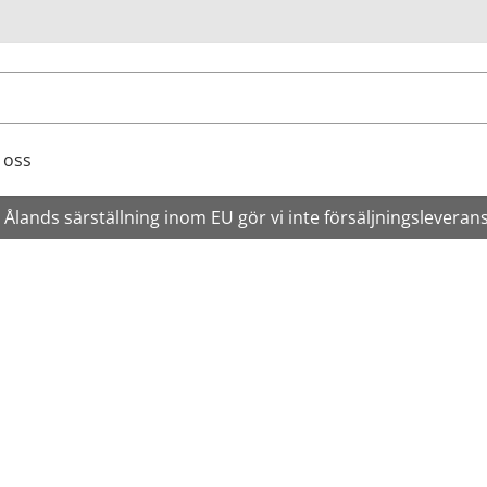
ök
 oss
Ålands särställning inom EU gör vi inte försäljningsleveran