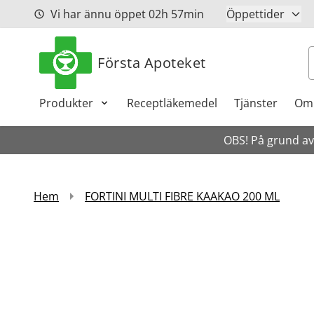
Hoppa till innehåll
Vi har ännu öppet
02h
57min
Öppettider
S
Första Apoteket
Produkter
Receptläkemedel
Tjänster
Om
OBS! På grund av 
Hem
FORTINI MULTI FIBRE KAAKAO 200 ML