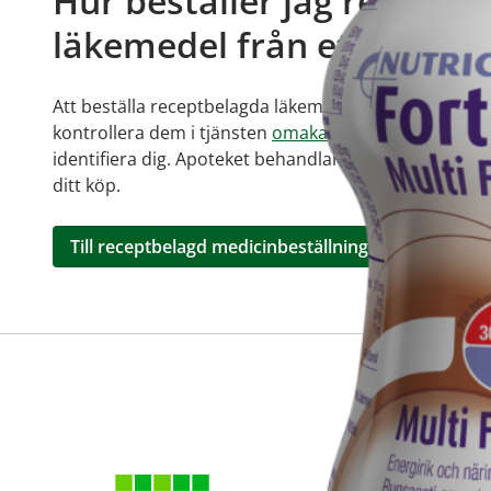
Hur beställer jag receptb
läkemedel från ett online
Att beställa receptbelagda läkemedel kräver ett giltig
kontrollera dem i tjänsten
omakanta.fi
. För att bestä
identifiera dig. Apoteket behandlar din beställning, v
ditt köp.
Till receptbelagd medicinbeställning
Om apot