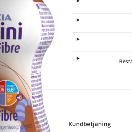
elagda
apotek?
t recept, och du kan
lla måste du först
arefter du kan betala för
Best
eket
Kundbetjäning