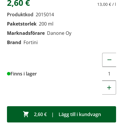
2,60 €
13,00 € / l
Produktkod
2015014
Paketstorlek
200 ml
Marknadsförare
Danone Oy
Brand
Fortini
Change quant
Finns i lager
2,60 €
|
Lägg till i kundvagn