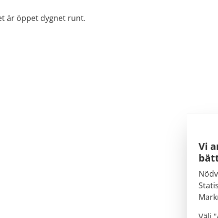
t är öppet dygnet runt.
Vi a
bätt
Nödv
Stati
Mark
Välj 