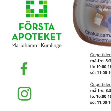
Här finns v
Adress:
Torggatan
22100 Ma
Åland
Öppettider
må-fre: 8:
lö: 10:00-1
sö: 11:00
Öppettider
må-fre: 8:
lö: 10:00-1
sö: 11:00-