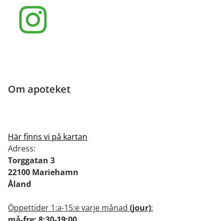
Om apoteket
Här finns vi på kartan
Adress:
Torggatan 3
22100 Mariehamn
Åland
Öppettider 1:a-15:e varje månad
(jour)
:
må-fre: 8:30-19:00