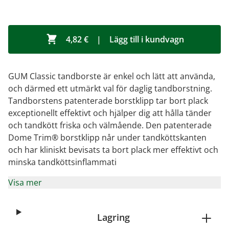
4,82 €
|
Lägg till i kundvagn
GUM Classic tandborste är enkel och lätt att använda,
och därmed ett utmärkt val för daglig tandborstning.
Tandborstens patenterade borstklipp tar bort plack
exceptionellt effektivt och hjälper dig att hålla tänder
och tandkött friska och välmående. Den patenterade
Dome Trim® borstklipp når under tandköttskanten
och har kliniskt bevisats ta bort plack mer effektivt och
minska tandköttsinflammati
Visa mer
Lagring