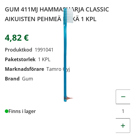
GUM 411MJ HAMMASHARJA CLASSIC
AIKUISTEN PEHMEÄ PITKÄ 1 KPL
4,82 €
Produktkod
1991041
Paketstorlek
1 KPL
Marknadsförare
Tamro Oyj
Brand
Gum
Change q
Finns i lager