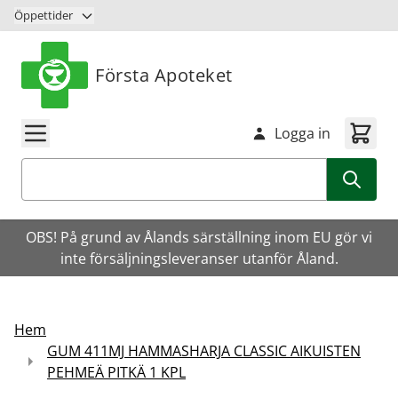
Hoppa till innehåll
Öppettider
Första Apoteket
Logga in
Sök
OBS! På grund av Ålands särställning inom EU gör vi
inte försäljningsleveranser utanför Åland.
Hem
GUM 411MJ HAMMASHARJA CLASSIC AIKUISTEN
PEHMEÄ PITKÄ 1 KPL