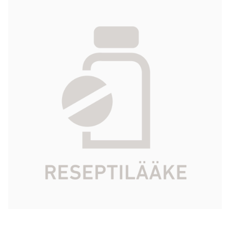
ILOMEDIN 0,1 mg/ml inf konsentr, liuosta
varten 5x0,5 ml
527,33 €
Produktkod
585216
Aktiv ingrediens
iloprostitrometamoli
Paketstorlek
5 x 0,5 ml
Marknadsförare
Bayer Oy
Check Kela-compensation
Börja receptbeställning