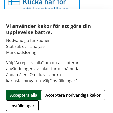
Vi använder kakor för att göra din
upplevelse bättre.
Nödvändiga funktioner
E-post:
Statistik och analyser
kirjaamo@fimea.fi
Marknadsföring
Fimeas växel:
Välj "Acceptera alla" om du accepterar
029 522 3341
användningen av kakor för de nämnda
ändamålen. Om du vill ändra
kakinställningarna, välj "Inställningar"
© 2026 Första Apoteket |
Crasman eApteekki
Acceptera alla
Acceptera nödvändiga kakor
Hantera kakor
Inställningar