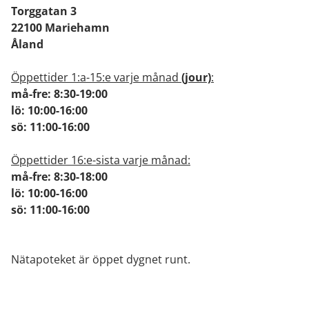
Torggatan 3
22100 Mariehamn
Åland
Öppettider 1:a-15:e varje månad
(jour)
:
må-fre: 8:30-19:00
lö: 10:00-16:00
sö: 11:00-16:00
Öppettider 16:e-sista varje månad:
må-fre: 8:30-18:00
lö: 10:00-16:00
sö: 11:00-16:00
Nätapoteket är öppet dygnet runt.