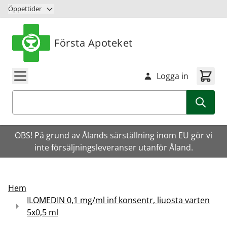
Hoppa till innehåll
Öppettider
Första Apoteket
Logga in
Sök
OBS! På grund av Ålands särställning inom EU gör vi
inte försäljningsleveranser utanför Åland.
Hem
ILOMEDIN 0,1 mg/ml inf konsentr, liuosta varten
5x0,5 ml