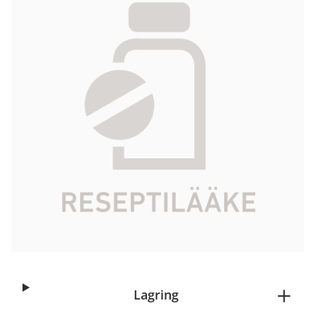
8,17 €
Produktkod
084860
Aktiv ingrediens
rufinamidi
Paketstorlek
10 fol
Marknadsförare
Eisai AB
Check Kela-compensation
Börja receptbeställning
Lagring