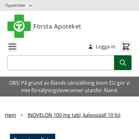
Hoppa till innehåll
Öppettider
Första Apoteket
Logga in
Sök
OBS! På grund av Ålands särställning inom EU gör vi
inte försäljningsleveranser utanför Åland.
Hem
INOVELON 100 mg tabl, kalvopääll 10 fol