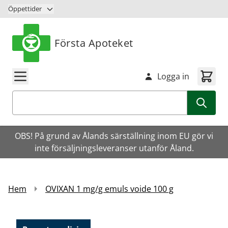
Hoppa till innehåll
Öppettider
Första Apoteket
Logga in
Sök
OBS! På grund av Ålands särställning inom EU gör vi
inte försäljningsleveranser utanför Åland.
Hem
OVIXAN 1 mg/g emuls voide 100 g