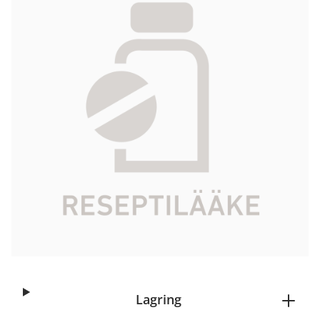
20,29 €
Produktkod
528418
Aktiv ingrediens
mometasonifuroaatti
Paketstorlek
100 g
Marknadsförare
Galenica AB
Check Kela-compensation
Börja receptbeställning
Lagring