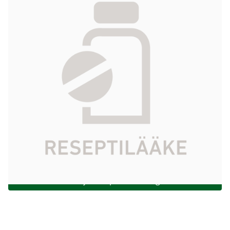
91,49 €
Produktkod
019280
Aktiv
kalaöljy, runsaasti omega-3-happoja
ingrediens
sisältävä, keskipitkäketjuiset tyydyttyneet
triglyseridit, oliiviöljy, puhdistettu, soijaöljy,
puhdistettu
Paketstorlek
10 x 100 ml
Marknadsförare
Fresenius Kabi Ab
Check Kela-compensation
Börja receptbeställning