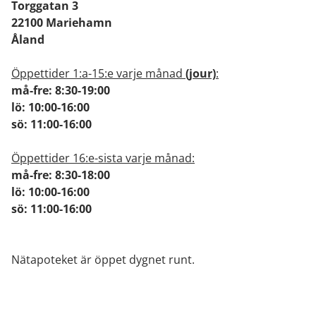
Torggatan 3
22100 Mariehamn
Åland
Öppettider 1:a-15:e varje månad
(jour)
:
må-fre: 8:30-19:00
lö: 10:00-16:00
sö: 11:00-16:00
Öppettider 16:e-sista varje månad:
må-fre: 8:30-18:00
lö: 10:00-16:00
sö: 11:00-16:00
Nätapoteket är öppet dygnet runt.