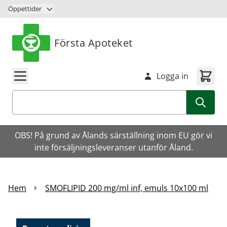
Hoppa till innehåll
Öppettider
Första Apoteket
Logga in
Sök
OBS! På grund av Ålands särställning inom EU gör vi
inte försäljningsleveranser utanför Åland.
Hem
SMOFLIPID 200 mg/ml inf, emuls 10x100 ml