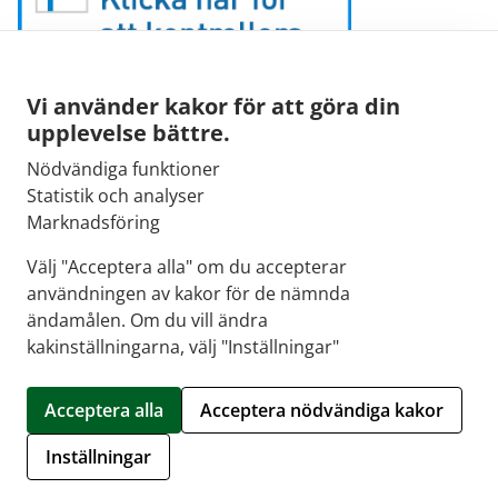
Vi använder kakor för att göra din
upplevelse bättre.
Nödvändiga funktioner
E-post:
Statistik och analyser
kirjaamo@fimea.fi
Marknadsföring
Fimeas växel:
Välj "Acceptera alla" om du accepterar
029 522 3341
användningen av kakor för de nämnda
ändamålen. Om du vill ändra
kakinställningarna, välj "Inställningar"
© 2026 Första Apoteket |
Crasman eApteekki
Acceptera alla
Acceptera nödvändiga kakor
Hantera kakor
Inställningar